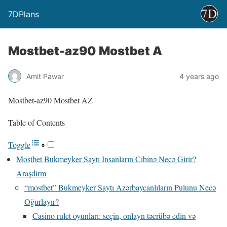
7DPlans
Mostbet-az90 Mostbet A
Amit Pawar
4 years ago
Mostbet-az90 Mostbet AZ
Table of Contents
Toggle
Mostbet Bukmeyker Saytı Insanların Cibinə Necə Girir?
Araşdirm
“mostbet” Bukmeyker Saytı Azərbaycanlıların Pulunu Necə
Oğurlayır?
Casino rulet oyunları: seçin, onlayn təcrübə edin və