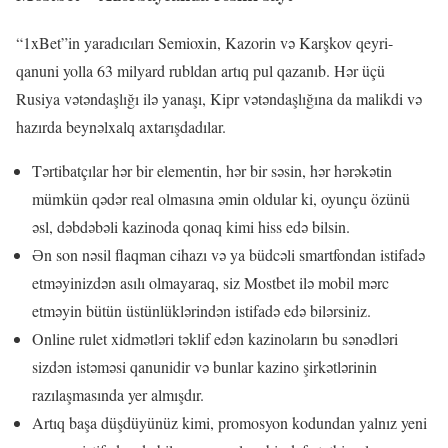
“1xBet”in yaradıcıları Semioxin, Kazorin və Karşkov qeyri-
qanuni yolla 63 milyard rubldan artıq pul qazanıb. Hər üçü
Rusiya vətəndaşlığı ilə yanaşı, Kipr vətəndaşlığına da malikdi və
hazırda beynəlxalq axtarışdadılar.
Tərtibatçılar hər bir elementin, hər bir səsin, hər hərəkətin
mümkün qədər real olmasına əmin oldular ki, oyunçu özünü
əsl, dəbdəbəli kazinoda qonaq kimi hiss edə bilsin.
Ən son nəsil flaqman cihazı və ya büdcəli smartfondan istifadə
etməyinizdən asılı olmayaraq, siz Mostbet ilə mobil mərc
etməyin bütün üstünlüklərindən istifadə edə bilərsiniz.
Online rulet xidmətləri təklif edən kazinoların bu sənədləri
sizdən istəməsi qanunidir və bunlar kazino şirkətlərinin
razılaşmasında yer almışdır.
Artıq başa düşdüyünüz kimi, promosyon kodundan yalnız yeni