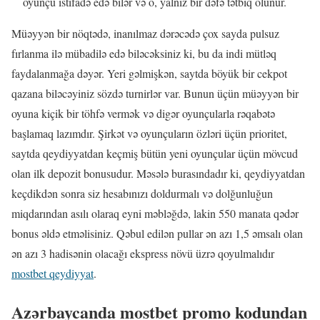
oyunçu istifadə edə bilər və o, yalnız bir dəfə tətbiq olunur.
Müəyyən bir nöqtədə, inanılmaz dərəcədə çox sayda pulsuz
fırlanma ilə mübadilə edə biləcəksiniz ki, bu da indi mütləq
faydalanmağa dəyər. Yeri gəlmişkən, saytda böyük bir cekpot
qazana biləcəyiniz sözdə turnirlər var. Bunun üçün müəyyən bir
oyuna kiçik bir töhfə vermək və digər oyunçularla rəqabətə
başlamaq lazımdır. Şirkət və oyunçuların özləri üçün prioritet,
saytda qeydiyyatdan keçmiş bütün yeni oyunçular üçün mövcud
olan ilk depozit bonusudur. Məsələ burasındadır ki, qeydiyyatdan
keçdikdən sonra siz hesabınızı doldurmalı və dolğunluğun
miqdarından asılı olaraq eyni məbləğdə, lakin 550 manata qədər
bonus əldə etməlisiniz. Qəbul edilən pullar ən azı 1,5 əmsalı olan
ən azı 3 hadisənin olacağı ekspress növü üzrə qoyulmalıdır
mostbet qeydiyyat
.
Azərbaycanda mostbet promo kodundan