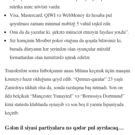
ruletka mərc növləri vardır.
Visa, Mastercard, QIWI və WebMoney ilə hesaba pul
qoyulması zamanı minimal məbləğ 5 vahid təşkil edir.
Onu da da yazırlar ki, şirkətə müraciət etməyin faydası yoxdu”.
Siz həmçinin Mostbet poker otağına da qoşula bilərsiniz ki,
burada dünyanın hər yerindən olan oyunçular müxtlif
formatlardan olan turnirlərdə iştirak edirlər.
Transferdən sonra futbolçunun anası Milana keçmək üçün maaşını
kəsməyə hazır olduğunu qeyd edib. “Qırmızı-qaralar” 23 yaşlı
Zanioloya iddialı olsa da, sonda razılaşma baş tutmadı. Son on
ildə belçikalı “Mançester Yunayted” və “Borussiya Dortmund”
kimi statuslu klublarda oynayıb və son beş il yarımı İspaniyada
keçirib.
Gələn il siyasi partiyalara nə qədər pul ayrılacaq…