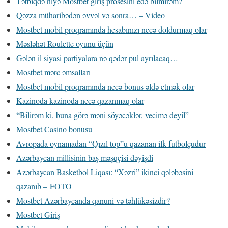
Tətbiqdə niyə Mostbet giriş prosesini edə bilmirəm?
Qəzza müharibədən əvvəl və sonra… – Video
Mostbet mobil proqramında hesabınızı necə doldurmaq olar
Məsləhət Roulette oyunu üçün
Gələn il siyasi partiyalara nə qədər pul ayrılacaq…
Mostbet mərc əmsalları
Mostbet mobil proqramında necə bonus əldə etmək olar
Kazinoda kazinoda necə qazanmaq olar
“Bilirəm ki, buna görə məni söyəcəklər, vecimə deyil”
Mostbet Casino bonusu
Avropada oynamadan “Qızıl top”u qazanan ilk futbolçudur
Azərbaycan millisinin baş məşqçisi dəyişdi
Azərbaycan Basketbol Liqası: “Xəzri” ikinci qələbəsini
qazanıb – FOTO
Mostbet Azərbaycanda qanuni və təhlükəsizdir?
Mostbet Giriş