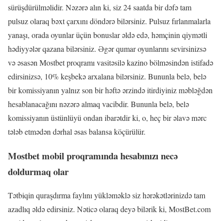
sürüşdürülməlidir. Nəzərə alın ki, siz 24 saatda bir dəfə tam
pulsuz olaraq bəxt çarxını döndərə bilərsiniz. Pulsuz fırlanmalarla
yanaşı, orada oyunlar üçün bonuslar əldə edə, həmçinin qiymətli
hədiyyələr qazana bilərsiniz. Əgər qumar oyunlarını sevirsinizsə
və əsasən Mostbet proqramı vasitəsilə kazino bölməsindən istifadə
edirsinizsə, 10% keşbekə arxalana bilərsiniz. Bununla belə, belə
bir komissiyanın yalnız son bir həftə ərzində itirdiyiniz məbləğdən
hesablanacağını nəzərə almaq vacibdir. Bununla belə, belə
komissiyanın üstünlüyü ondan ibarətdir ki, o, heç bir əlavə mərc
tələb etmədən dərhal əsas balansa köçürülür.
Mostbet mobil proqramında hesabınızı necə
doldurmaq olar
Tətbiqin quraşdırma faylını yükləməklə siz hərəkətlərinizdə tam
azadlıq əldə edirsiniz. Nəticə olaraq deyə bilərik ki, MostBet.com