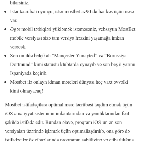
bilərsiniz.
İstər təcrübəli oyunçu, istər mostbet-az90-da hər kəs üçün nəsə
var.
Əgər mobil tətbiqləri yükləmək istəməsəniz, vebsaytın MostBet
mobile versiyası sizə tam versiya həzzini yaşamağa imkan
verəcək.
Son on ildə belçikalı “Mançester Yunayted” və “Borussiya
Dortmund” kimi statuslu klublarda oynayıb və son beş il yarımı
İspaniyada keçirib.
Mostbet ilə onlayn idman mərcləri dünyası heç vaxt əvvəlki
kimi olmayacaq!
Mostbet istifadəçilərə optimal mərc təcrübəsi təqdim etmək üçün
iOS əməliyyat sisteminin imkanlarından və yeniliklərindən fəal
şəkildə istifadə edir. Bundan əlavə, proqram iOS-un ən son
versiyaları üzərində işləmək üçün optimallaşdırılıb, ona görə də
istifadəçilər öz cihazlarında proqramın sabitliyinə və etibarlılığına