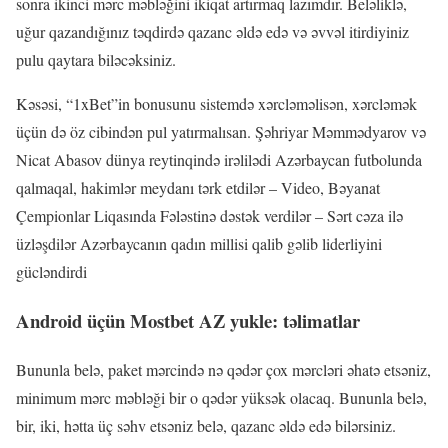
sonra ikinci mərc məbləğini ikiqat artırmaq lazımdır. Beləliklə,
uğur qazandığınız təqdirdə qazanc əldə edə və əvvəl itirdiyiniz
pulu qaytara biləcəksiniz.
Kəsəsi, “1xBet”in bonusunu sistemdə xərcləməlisən, xərcləmək
üçün də öz cibindən pul yatırmalısan. Şəhriyar Məmmədyarov və
Nicat Abasov dünya reytinqində irəlilədi Azərbaycan futbolunda
qalmaqal, hakimlər meydanı tərk etdilər – Video, Bəyanat
Çempionlar Liqasında Fələstinə dəstək verdilər – Sərt cəza ilə
üzləşdilər Azərbaycanın qadın millisi qalib gəlib liderliyini
gücləndirdi
Android üçün Mostbet AZ yukle: təlimatlar
Bununla belə, paket mərcində nə qədər çox mərcləri əhatə etsəniz,
minimum mərc məbləği bir o qədər yüksək olacaq. Bununla belə,
bir, iki, hətta üç səhv etsəniz belə, qazanc əldə edə bilərsiniz.