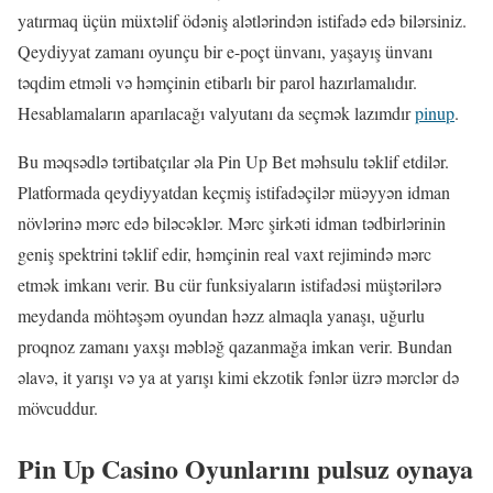
yatırmaq üçün müxtəlif ödəniş alətlərindən istifadə edə bilərsiniz.
Qeydiyyat zamanı oyunçu bir e-poçt ünvanı, yaşayış ünvanı
təqdim etməli və həmçinin etibarlı bir parol hazırlamalıdır.
Hesablamaların aparılacağı valyutanı da seçmək lazımdır
pinup
.
Bu məqsədlə tərtibatçılar əla Pin Up Bet məhsulu təklif etdilər.
Platformada qeydiyyatdan keçmiş istifadəçilər müəyyən idman
növlərinə mərc edə biləcəklər. Mərc şirkəti idman tədbirlərinin
geniş spektrini təklif edir, həmçinin real vaxt rejimində mərc
etmək imkanı verir. Bu cür funksiyaların istifadəsi müştərilərə
meydanda möhtəşəm oyundan həzz almaqla yanaşı, uğurlu
proqnoz zamanı yaxşı məbləğ qazanmağa imkan verir. Bundan
əlavə, it yarışı və ya at yarışı kimi ekzotik fənlər üzrə mərclər də
mövcuddur.
Pin Up Casino Oyunlarını pulsuz oynaya