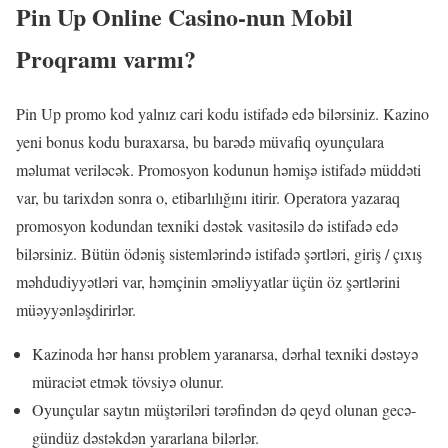
Pin Up Online Casino-nun Mobil
Proqramı varmı?
Pin Up promo kod yalnız cari kodu istifadə edə bilərsiniz. Kazino
yeni bonus kodu buraxarsa, bu barədə müvafiq oyunçulara
məlumat veriləcək. Promosyon kodunun həmişə istifadə müddəti
var, bu tarixdən sonra o, etibarlılığını itirir. Operatora yazaraq
promosyon kodundan texniki dəstək vasitəsilə də istifadə edə
bilərsiniz. Bütün ödəniş sistemlərində istifadə şərtləri, giriş / çıxış
məhdudiyyətləri var, həmçinin əməliyyatlar üçün öz şərtlərini
müəyyənləşdirirlər.
Kazinoda hər hansı problem yaranarsa, dərhal texniki dəstəyə
müraciət etmək tövsiyə olunur.
Oyunçular saytın müştəriləri tərəfindən də qeyd olunan gecə-
gündüz dəstəkdən yararlana bilərlər.