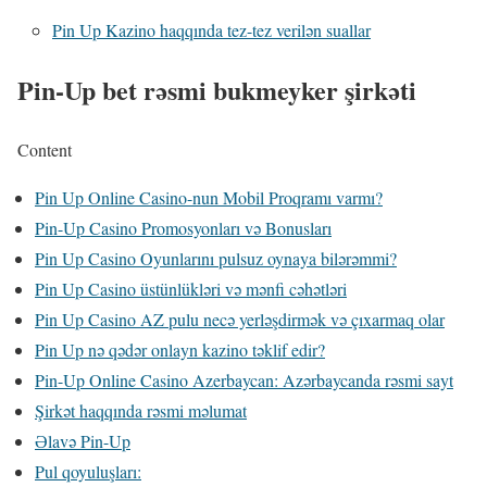
Pin Up Kazino haqqında tez-tez verilən suallar
Pin-Up bet rəsmi bukmeyker şirkəti
Content
Pin Up Online Casino-nun Mobil Proqramı varmı?
Pin-Up Casino Promosyonları və Bonusları
Pin Up Casino Oyunlarını pulsuz oynaya bilərəmmi?
Pin Up Casino üstünlükləri və mənfi cəhətləri
Pin Up Casino AZ pulu necə yerləşdirmək və çıxarmaq olar
Pin Up nə qədər onlayn kazino təklif edir?
Pin-Up Online Casino Azerbaycan: Azərbaycanda rəsmi sayt
Şirkət haqqında rəsmi məlumat
Əlavə Pin-Up
Pul qoyuluşları: