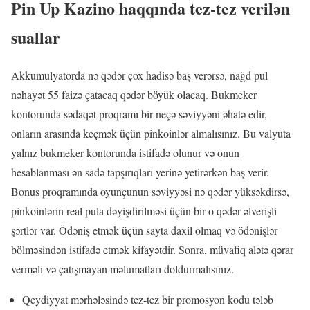
Pin Up Kazino haqqında tez-tez verilən
suallar
Akkumulyatorda nə qədər çox hadisə baş verərsə, nağd pul
nəhayət 55 faizə çatacaq qədər böyük olacaq. Bukmeker
kontorunda sədaqət proqramı bir neçə səviyyəni əhatə edir,
onların arasında keçmək üçün pinkoinlər almalısınız. Bu valyuta
yalnız bukmeker kontorunda istifadə olunur və onun
hesablanması ən sadə tapşırıqları yerinə yetirərkən baş verir.
Bonus proqramında oyunçunun səviyyəsi nə qədər yüksəkdirsə,
pinkoinlərin real pula dəyişdirilməsi üçün bir o qədər əlverişli
şərtlər var. Ödəniş etmək üçün sayta daxil olmaq və ödənişlər
bölməsindən istifadə etmək kifayətdir. Sonra, müvafiq alətə qərar
verməli və çatışmayan məlumatları doldurmalısınız.
Qeydiyyat mərhələsində tez-tez bir promosyon kodu tələb