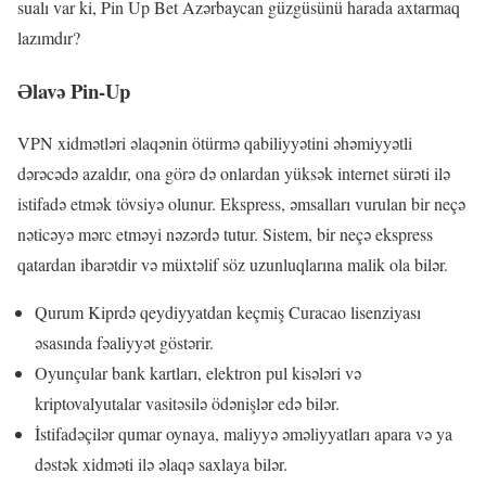
sualı var ki, Pin Up Bet Azərbaycan güzgüsünü harada axtarmaq
lazımdır?
Əlavə Pin-Up
VPN xidmətləri əlaqənin ötürmə qabiliyyətini əhəmiyyətli
dərəcədə azaldır, ona görə də onlardan yüksək internet sürəti ilə
istifadə etmək tövsiyə olunur. Ekspress, əmsalları vurulan bir neçə
nəticəyə mərc etməyi nəzərdə tutur. Sistem, bir neçə ekspress
qatardan ibarətdir və müxtəlif söz uzunluqlarına malik ola bilər.
Qurum Kiprdə qeydiyyatdan keçmiş Curacao lisenziyası
əsasında fəaliyyət göstərir.
Oyunçular bank kartları, elektron pul kisələri və
kriptovalyutalar vasitəsilə ödənişlər edə bilər.
İstifadəçilər qumar oynaya, maliyyə əməliyyatları apara və ya
dəstək xidməti ilə əlaqə saxlaya bilər.