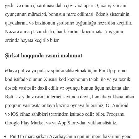
gedir və onun çıxarılması daha çox vaxt aparır. Çıxarış zamanı
oyunçunun müraciəti, bonusun mərc edilməsi, ödəniş sisteminin
qaydalarına və kazinonun şərtlərinə uyğunluğu nəzərdən keçirilir.
Nəzərə almaq lazımdır ki, bank kartına köçürmələr 7 iş günü
ərzində həyata keçirilə bilər.
Şirkət haqqında rəsmi məlumat
Əlavə pul və ya pulsuz spinlər əldə etmək üçün Pin Up promo
kod istifadə olunur. Xüsusi kod kazinonun tələbi ilə və ya texniki
dəstək vasitəsilə daxil edilir və oyunçu bunun üçün mükafat alır.
Bəli, siz yalnız rəsmi internet saytında deyil, həm də yüklənə bilən
proqram vasitəsilə onlayn kazino oynaya bilərsiniz. O, Android
və iOS cihaz sahibləri tərəfindən istifadə edilə bilər. Proqramı
Google Play Market və ya App Store-dan yükləməlisiniz.
Pin Up mərc şirkəti Azərbaycanın qanuni mərc bazarının gənc