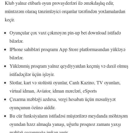
Klub yalnız etibarlı oyun provayderləri ilə əməkdaşlıq edir,
müntəzəm olaraq tənzimləyici orqanlar tərəfindən yoxlamalardan
keçir.
Oyunçular çox vaxt çəkməyən pin-up bet download istifadə
bilərlər.
IPhone sahibləri proqramı App Store platformasından yükləyə
bilərlər.
Yüklənmiş proqram yalnız qeydiyyatdan keçmiş və daxil olmuş
istifadəçilər üçün işləyir.
Slotlar, kart və stolüstü oyunlar, Canlı Kazino, TV oyunları,
virtual idman, Aviator, idman mərcləri, eSports
Çıxarma məbləği azdırsa, vergi hesabatı üçün məsuliyyət
oyunçunun özünə aiddir.
Bu cür funksiyaların istifadəsi müştərilərə meydanda möhtəşəm
oyundan həzz almaqla yanaşı, uğurlu proqnoz zamanı yaxşı
məbləğ qazanmağa imkan verir.