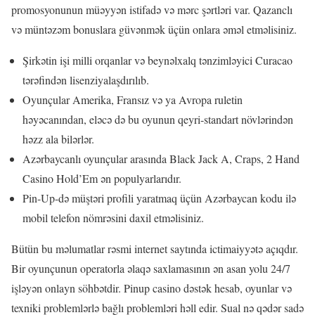
promosyonunun müəyyən istifadə və mərc şərtləri var. Qazanclı
və müntəzəm bonuslara güvənmək üçün onlara əməl etməlisiniz.
Şirkətin işi milli orqanlar və beynəlxalq tənzimləyici Curacao
tərəfindən lisenziyalaşdırılıb.
Oyunçular Amerika, Fransız və ya Avropa ruletin
həyəcanından, eləcə də bu oyunun qeyri-standart növlərindən
həzz ala bilərlər.
Azərbaycanlı oyunçular arasında Black Jack A, Craps, 2 Hand
Casino Hold’Em ən populyarlarıdır.
Pin-Up-də müştəri profili yaratmaq üçün Azərbaycan kodu ilə
mobil telefon nömrəsini daxil etməlisiniz.
Bütün bu məlumatlar rəsmi internet saytında ictimaiyyətə açıqdır.
Bir oyunçunun operatorla əlaqə saxlamasının ən asan yolu 24/7
işləyən onlayn söhbətdir. Pinup casino dəstək hesab, oyunlar və
texniki problemlərlə bağlı problemləri həll edir. Sual nə qədər sadə