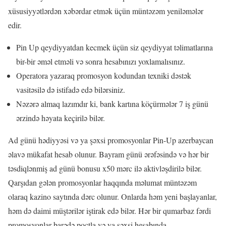
xüsusiyyətlərdən xəbərdar etmək üçün müntəzəm yeniləmələr
edir.
Pin Up qeydiyyatdan kecmek üçün siz qeydiyyat təlimatlarına
bir-bir əməl etməli və sonra hesabınızı yoxlamalısınız.
Operatora yazaraq promosyon kodundan texniki dəstək
vasitəsilə də istifadə edə bilərsiniz.
Nəzərə almaq lazımdır ki, bank kartına köçürmələr 7 iş günü
ərzində həyata keçirilə bilər.
Ad günü hədiyyəsi və ya şəxsi promosyonlar Pin-Up azerbaycan
əlavə mükafat hesab olunur. Bayram günü ərəfəsində və hər bir
təsdiqlənmiş ad günü bonusu x50 mərc ilə aktivləşdirilə bilər.
Qarşıdan gələn promosyonlar haqqında məlumat müntəzəm
olaraq kazino saytında dərc olunur. Onlarda həm yeni başlayanlar,
həm də daimi müştərilər iştirak edə bilər. Hər bir qumarbaz fərdi
promosyonlar barədə poçtla və ya şəxsi hesabında