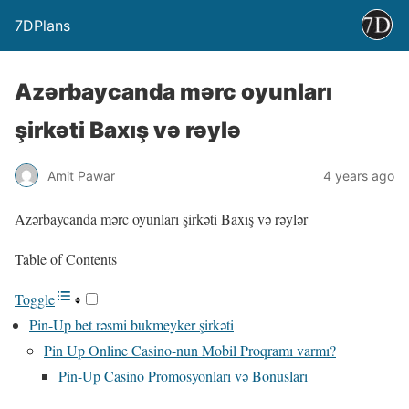
7DPlans
Azərbaycanda mərc oyunları
şirkəti Baxış və rəylə
Amit Pawar
4 years ago
Azərbaycanda mərc oyunları şirkəti Baxış və rəylər
Table of Contents
Toggle
Pin-Up bet rəsmi bukmeyker şirkəti
Pin Up Online Casino-nun Mobil Proqramı varmı?
Pin-Up Casino Promosyonları və Bonusları