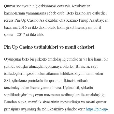
Qumar sənayesinin çiçəklənməsi çoxsaylı Azərbaycan
kazinolarının yaranmasına səbəb olub. Belə kazinolara cəlbedici
resurs Pin-Up Casino Az daxildir. Əla Kazino Pinup Azərbaycan
bazarına 2016-cı ildə daxil olub, lakin şirkət lisenziyanı bir il
sonra – 2017-ci ildə alıb.
Pin Up Casino üstünlükləri və mənfi cəhətləri
Oyunçular belə bir şirkətlə əməkdaşlıq etməkdən və hər hansı bir
şəkildə uduşlar almaqdan qorxmaya bilərlər. Birincisi, sayt
istifadəçilərin şəxsi məlumatlarının təhlükəsizliyini təmin edən
SSL şifrələmə protokolu ilə qorunur. İkincisi, etibarlı
tənzimləyicidən lisenziyanın olması. Üçüncüsü, şirkətin
sertifikatlaşdırılmış oyun məzmunu tərtibatçıları ilə əməkdaşlığı.
Bundan əlavə, məxfilik siyasətinin mövcudluğu və məsul qumar
prinsipinə uyğunluq da təhlükəsizliyə şəhadət verir
https://pin-up-