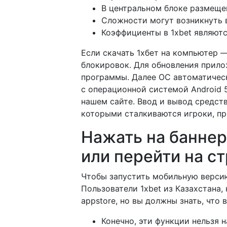
В центральном блоке размеще
Сложности могут возникнуть в
Коэффициенты в 1xbet являютс
Если скачать 1хбет на компьютер —
блокировок. Для обновления прило
программы. Далее ОС автоматичес
с операционной системой Android 
нашем сайте. Ввод и вывод средств
которыми сталкиваются игроки, пр
Нажать на баннер
или перейти на с
Чтобы запустить мобильную версию
Пользователи 1xbet из Казахстана,
appstore, но вы должны знать, что 
Конечно, эти функции нельзя 