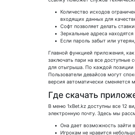
Количество исходов ограничен
входящих данных для качеств
Софт позволяет делать ставки
Зеркальные адреса находятся 
Если пароль забыт или утерян
Главной функцией приложения, как
заключать пари на все доступные 
для отыгрыша. По каждой позиции 
Пользователи девайсов могут споко
версия автоматически сменяется м
Где скачать приложе
В меню 1xBet.kz доступны все 12 
электронную почту. Здесь мы расс
Она дает возможность зайти в
Игрокам не нравится небольш