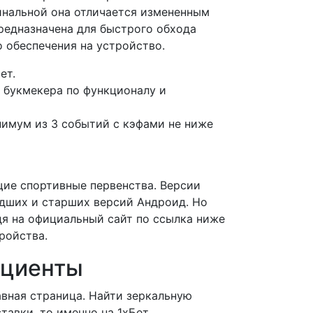
инальной она отличается измененным
редназначена для быстрого обхода
 обеспечения на устройство.
ет.
а букмекера по функционалу и
имум из 3 событий с кэфами не ниже
щие спортивные первенства. Версии
адших и старших версий Андроид. Но
я на официальный сайт по ссылка ниже
ройства.
ициенты
авная страница. Найти зеркальную
авки, то именно на 1хБет.