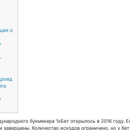
ация о
у
–
дроид
йте
?
народного букмекера 1хБет открылось в 2016 году. Ест
ли завершены. Количество исходов ограничено, но у бе