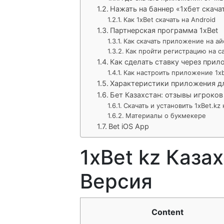
Нажать на баннер «1хбет скача
Как 1xBet скачать на Android
Партнерская программа 1xBet
Как скачать приложение на а
Как пройти регистрацию на са
Как сделать ставку через прил
Как настроить приложение 1x
Характеристики приложения д
Бет Казахстан: отзывы игроков
Скачать и установить 1xBet.kz
Материалы о букмекере
Bet iOS App
1xBet kz Каза
Версия
Content