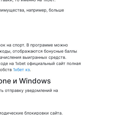
реимущества, например, больше
вок на спорт. В программе можно
окоды, отображаются бонусные баллы
зачисления выигранных средств.
ходе на 1xbet официальный сайт полная
добств
1хбет кз
.
hone и Windows
ть отправку уведомлений на
иодические блокировки сайта.