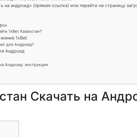
ть на андроид» (прямая ссылка) или перейти на страницу заг
йфон
йте 1xBet Казахстан?
ожение 1xBet
bet для Андроид?
ля Андроид
 на Андроид: инструкция
хстан Скачать на Анд