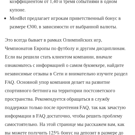
коэффициентом от 1,40 и тремя событиями в одном
купоне.
MostBet предлагает игрокам приветственный бонус в
размере €300, в зависимости от выбранной валюты.
Это всегда бывает в рамках Олимпийских игр,
Чемпионатов Европы по футболу и другим дисциплинам.
Если вы решили стать клиентом компании, вначале
ознакомьтесь с информацией о самом букмекере, найдите
независимые отзывы в Сети и внимательно изучите раздел
FAQ. Основной упор компания делает на развитие
спортивного беттинга на территории постсоветского
пространства. Рекомендуется обращаться в службу
поддержки только после прочтения FAQ, так как зачастую
информации в FAQ достаточно, чтобы решить проблему
самостоятельно. На этой странице мы расскажем вам, как
вы можете получить 125% бонус на депозит в размере до