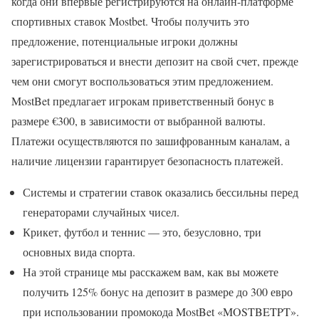
когда они впервые регистрируются на онлайн-платформе
спортивных ставок Mostbet. Чтобы получить это
предложение, потенциальные игроки должны
зарегистрироваться и внести депозит на свой счет, прежде
чем они смогут воспользоваться этим предложением.
MostBet предлагает игрокам приветственный бонус в
размере €300, в зависимости от выбранной валюты.
Платежи осуществляются по зашифрованным каналам, а
наличие лицензии гарантирует безопасность платежей.
Системы и стратегии ставок оказались бессильны перед
генераторами случайных чисел.
Крикет, футбол и теннис — это, безусловно, три
основных вида спорта.
На этой странице мы расскажем вам, как вы можете
получить 125% бонус на депозит в размере до 300 евро
при использовании промокода MostBet «MOSTBETPT».