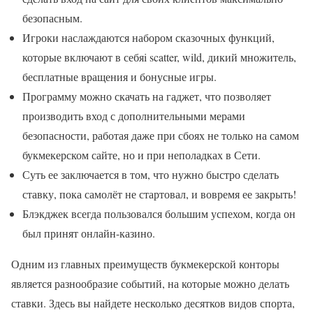
безопасным.
Игроки наслаждаются набором сказочных функций,
которые включают в себяi scatter, wild, дикий множитель,
бесплатные вращения и бонусные игры.
Программу можно скачать на гаджет, что позволяет
производить вход с дополнительными мерами
безопасности, работая даже при сбоях не только на самом
букмекерском сайте, но и при неполадках в Сети.
Суть ее заключается в том, что нужно быстро сделать
ставку, пока самолёт не стартовал, и вовремя ее закрыть!
Блэкджек всегда пользовался большим успехом, когда он
был принят онлайн-казино.
Одним из главных преимуществ букмекерской конторы
является разнообразие событий, на которые можно делать
ставки. Здесь вы найдете несколько десятков видов спорта,