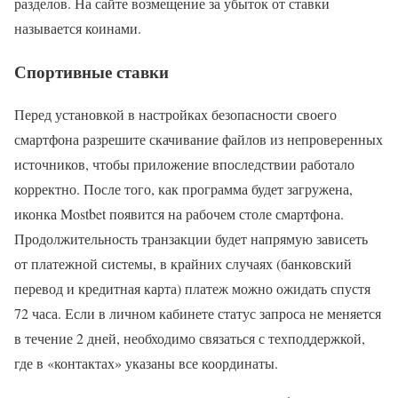
разделов. На сайте возмещение за убыток от ставки
называется коинами.
Спортивные ставки
Перед установкой в настройках безопасности своего
смартфона разрешите скачивание файлов из непроверенных
источников, чтобы приложение впоследствии работало
корректно. После того, как программа будет загружена,
иконка Mostbet появится на рабочем столе смартфона.
Продолжительность транзакции будет напрямую зависеть
от платежной системы, в крайних случаях (банковский
перевод и кредитная карта) платеж можно ожидать спустя
72 часа. Если в личном кабинете статус запроса не меняется
в течение 2 дней, необходимо связаться с техподдержкой,
где в «контактах» указаны все координаты.