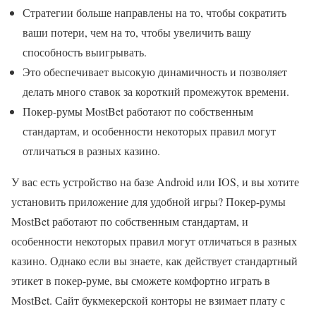
Стратегии больше направлены на то, чтобы сократить
ваши потери, чем на то, чтобы увеличить вашу
способность выигрывать.
Это обеспечивает высокую динамичность и позволяет
делать много ставок за короткий промежуток времени.
Покер-румы MostBet работают по собственным
стандартам, и особенности некоторых правил могут
отличаться в разных казино.
У вас есть устройство на базе Android или IOS, и вы хотите
установить приложение для удобной игры? Покер-румы
MostBet работают по собственным стандартам, и
особенности некоторых правил могут отличаться в разных
казино. Однако если вы знаете, как действует стандартный
этикет в покер-руме, вы сможете комфортно играть в
MostBet. Сайт букмекерской конторы не взимает плату с