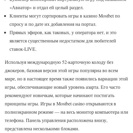
«Авиатор» и отдал ей целый раздел.
Клиенты могут сортировать игры в казино Mostbet по
спросу и по дате их добавления на портал.
Прямых эфиров, как таковых, у оператора нет, и это
является существенным недостатком для любителей
ставок-LIVE.
Используя международную 52-карточную колоду без
джокеров, базовая версия этой игры популярна во всем
мире, но в настоящее время также появились вариации этой
игры, обеспечивающие новый уровень азарта. Его часто
рекомендуют новичкам, которые начинают постигать
принципы игры. Игры в Mostbet casino открываются в
полноэкранном режиме — на весь монитор компьютера или
телефона. Панель управления расположена внизу,
представлена несколькими блоками.