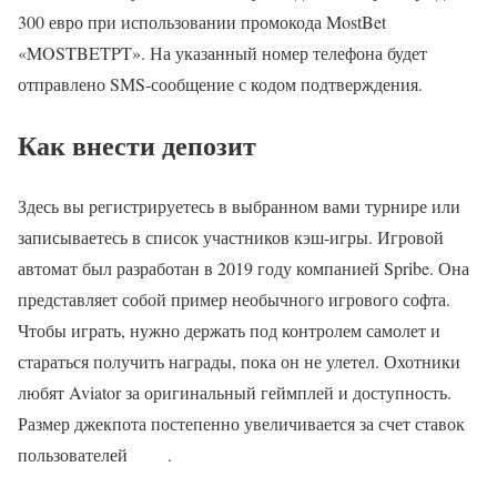
300 евро при использовании промокода MostBet
«MOSTBETPT». На указанный номер телефона будет
отправлено SMS-сообщение с кодом подтверждения.
Как внести депозит
Здесь вы регистрируетесь в выбранном вами турнире или
записываетесь в список участников кэш-игры. Игровой
автомат был разработан в 2019 году компанией Spribe. Она
представляет собой пример необычного игрового софта.
Чтобы играть, нужно держать под контролем самолет и
стараться получить награды, пока он не улетел. Охотники
любят Aviator за оригинальный геймплей и доступность.
Размер джекпота постепенно увеличивается за счет ставок
пользователей
.