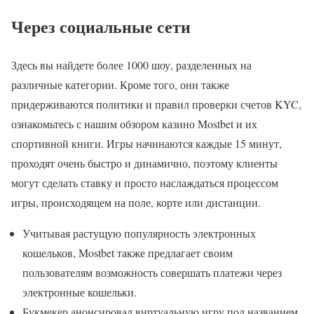
Через социальные сети
Здесь вы найдете более 1000 шоу, разделенных на
различные категории. Кроме того, они также
придерживаются политики и правил проверки счетов KYC,
ознакомьтесь с нашим обзором казино Mostbet и их
спортивной книги. Игры начинаются каждые 15 минут,
проходят очень быстро и динамично, поэтому клиенты
могут сделать ставку и просто наслаждаться процессом
игры, происходящем на поле, корте или дистанции.
Учитывая растущую популярность электронных
кошельков, Mostbet также предлагает своим
пользователям возможность совершать платежи через
электронные кошельки.
Букмекер анонсировал виртуальную игру под названием