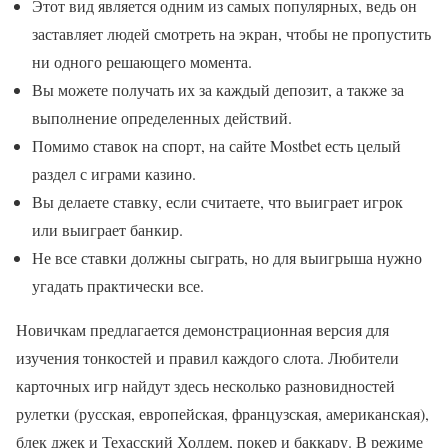
Этот вид является одним из самых популярных, ведь он
заставляет людей смотреть на экран, чтобы не пропустить
ни одного решающего момента.
Вы можете получать их за каждый депозит, а также за
выполнение определенных действий.
Помимо ставок на спорт, на сайте Mostbet есть целый
раздел с играми казино.
Вы делаете ставку, если считаете, что выиграет игрок
или выиграет банкир.
Не все ставки должны сыграть, но для выигрыша нужно
угадать практически все.
Новичкам предлагается демонстрационная версия для
изучения тонкостей и правил каждого слота. Любители
карточных игр найдут здесь несколько разновидностей
рулетки (русская, европейская, французская, американская),
блек джек и Техасский Холдем, покер и баккару. В режиме