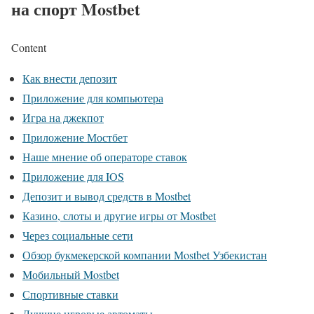
на спорт Mostbet
Content
Как внести депозит
Приложение для компьютера
Игра на джекпот
Приложение Мостбет
Наше мнение об операторе ставок
Приложение для IOS
Депозит и вывод средств в Mostbet
Казино, слоты и другие игры от Mostbet
Через социальные сети
Обзор букмекерской компании Mostbet Узбекистан
Мобильный Mostbet
Спортивные ставки
Лучшие игровые автоматы