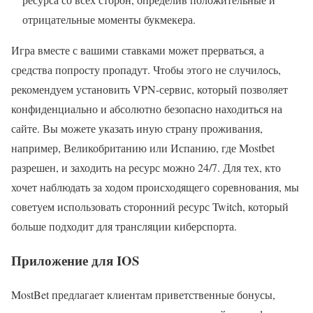
отрицательные моменты букмекера.
Игра вместе с вашими ставками может прерваться, а
средства попросту пропадут. Чтобы этого не случилось,
рекомендуем установить VPN-сервис, который позволяет
конфиденциально и абсолютно безопасно находиться на
сайте. Вы можете указать иную страну проживания,
например, Великобританию или Испанию, где Mostbet
разрешен, и заходить на ресурс можно 24/7. Для тех, кто
хочет наблюдать за ходом происходящего соревнования, мы
советуем использовать сторонний ресурс Twitch, который
больше подходит для трансляции киберспорта.
Приложение для IOS
MostBet предлагает клиентам приветственные бонусы,