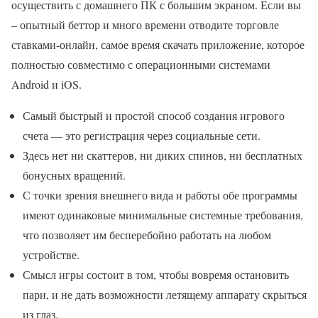
осуществить с домашнего ПК с большим экраном. Если вы
– опытный беттор и много времени отводите торговле
ставками-онлайн, самое время скачать приложение, которое
полностью совместимо с операционными системами
Android и iOS.
Самый быстрый и простой способ создания игрового
счета — это регистрация через социальные сети.
Здесь нет ни скаттеров, ни диких спинов, ни бесплатных
бонусных вращений.
С точки зрения внешнего вида и работы обе программы
имеют одинаковые минимальные системные требования,
что позволяет им бесперебойно работать на любом
устройстве.
Смысл игры состоит в том, чтобы вовремя остановить
пари, и не дать возможности летящему аппарату скрыться
из глаз.