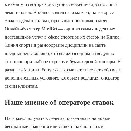
в каждом из которых доступно множество других лиг и
чемпионатов. А общее количество матчей, на которые
можно сделать ставки, превышает несколько тысяч.
Онлайн-букмекер MostBet — один из самых надежных
поставщиков услуг в сфере спортивных ставок на Кипре.
Линия спорта и разнообразие дисциплин на сайте
представлены хорошо, что является одним из ведущих
факторов при выборе игроками букмекерской конторы. В
разделе «Акции и бонусы» вы сможете прочесть обо всех
дополнительных условиях, которые предлагает оператор
своим клиентам.
Наше мнение об операторе ставок
Их можно получать в деньгах, обменивать на новые
бесплатные вращения или ставки, накапливать и