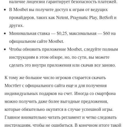
наличие лицензии гарантирует безопасность платежей.
В Mostbet вы получите доступ к играм от ведущих
провайдеров, таких как Netent, Pragmatic Play, BetSoft и
других.
Минимальная ставка — $0,25, максимальная — $60 на
официальном сайте Mostbet.
Чтобы обновить приложение Mostbet, следуйте полным
инструкциям в этом обзоре, но, по сути, вы можете
сделать это внутри приложения или скачав все заново.
К тому же большое число игроков старается скачать
Мостбет с официального сайта еще и для получения
индивидуальных подарков на счет. Иногда со смартфона
можно получить даже более выгодные предложения,
которые обязательно окупятся в случае успешной игры.
Главное внимательно читать регламент и четко следовать
инструкциям, чтобы не ошибиться. В конечном итоге такой