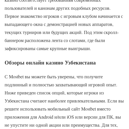
пользователей и канонам других подобных ресурсов.
Первое знакомство игроков с игровым клубом начинается с
выпадающего окна с демонстрацией новых аппаратов,
текущих турниров или будущих акций. Под этим скролл-
баннером расположена лента со слотами, где были
зафиксированы самые крупные выигрыши.
Обзоры онлайн казино Узбекистана
С Mostbet вы можете быть уверены, что получите
подлинный и полностью захватывающий игровой опыт.
Ниже приведен список опций, которые игроки из
Узбекистана считают наиболее привлекательными. Если вы
решите использовать мобильный сайт Mostbet вместо
приложения для Android и/или iOS или версии для ПК, вы
не упустите ни одной акции или преимущества. Для тех,