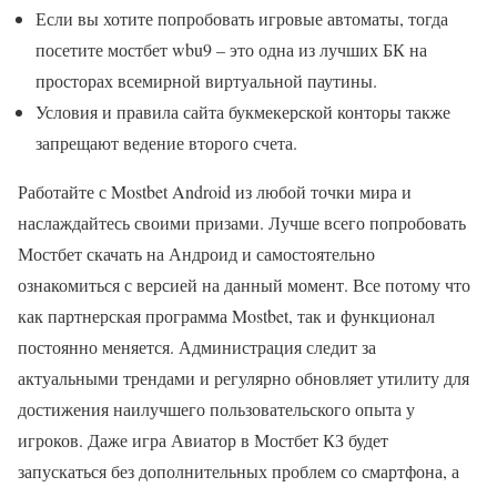
Если вы хотите попробовать игровые автоматы, тогда
посетите мостбет wbu9 – это одна из лучших БК на
просторах всемирной виртуальной паутины.
Условия и правила сайта букмекерской конторы также
запрещают ведение второго счета.
Работайте с Mostbet Android из любой точки мира и
наслаждайтесь своими призами. Лучше всего попробовать
Мостбет скачать на Андроид и самостоятельно
ознакомиться с версией на данный момент. Все потому что
как партнерская программа Mostbet, так и функционал
постоянно меняется. Администрация следит за
актуальными трендами и регулярно обновляет утилиту для
достижения наилучшего пользовательского опыта у
игроков. Даже игра Авиатор в Мостбет КЗ будет
запускаться без дополнительных проблем со смартфона, а