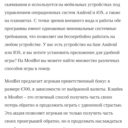
скачивания и используется на мобильных устройствах под
управлением операционных систем Android и iOS, а также
на планшетах. С точки зрения внешнего вида и работы обе
программы имеют одинаковые минимальные системные
требования, что позволяет им бесперебойно работать на
любом устройстве. У вас есть устройство на базе Android
или IOS, и вы хотите установить приложение для удобной
игры? На MostBet вы можете найти множество различных
способов игры в покер.
MostBet предлагает игрокам приветственный бонус в
размере €300, в зависимости от выбранной валюты. Кэшбек
в Mostbet – это отличный способ получить часть своих
потерь обратно и продолжить играть с удвоенной страстью.
Эта акция позволяет игрокам не только получить часть
своих проигрышей обратно, но и продолжать наслаждаться