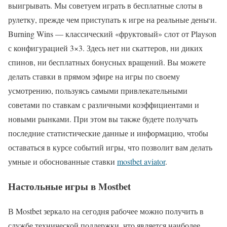
выигрывать. Мы советуем играть в бесплатные слоты в
рулетку, прежде чем приступать к игре на реальные деньги.
Burning Wins — классический «фруктовый» слот от Playson
с конфигурацией 3×3. Здесь нет ни скаттеров, ни диких
спинов, ни бесплатных бонусных вращений. Вы можете
делать ставки в прямом эфире на игры по своему
усмотрению, пользуясь самыми привлекательными
советами по ставкам с различными коэффициентами и
новыми рынками. При этом вы также будете получать
последние статистические данные и информацию, чтобы
оставаться в курсе событий игры, что позволит вам делать
умные и обоснованные ставки
mostbet aviator
.
Настольные игры в Mostbet
В Mostbet зеркало на сегодня рабочее можно получить в
службе технической поддержки, что является наиболее