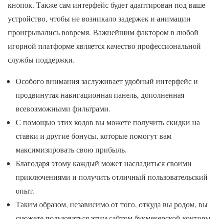
кнопок. Также сам интерфейс будет адаптирован под ваше
устройство, чтобы не возникало задержек и анимации
проигрывались вовремя. Важнейшим фактором в любой
игорной платформе является качество профессиональной
службы поддержки.
Особого внимания заслуживает удобный интерфейс и
продвинутая навигационная панель, дополненная
всевозможными фильтрами.
С помощью этих кодов вы можете получить скидки на
ставки и другие бонусы, которые помогут вам
максимизировать свою прибыль.
Благодаря этому каждый может насладиться своими
приключениями и получить отличный пользовательский
опыт.
Таким образом, независимо от того, откуда вы родом, вы
сможете пользоваться этим сайтом букмекерской конторы