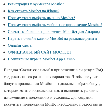
Регистрация у букмекера Mostbet
Как скачать Mostbet на iPhone?
Почему стоит выбрать именно Mostbet?
Почему стоит выбрать мобильное приложение Mostbet?
Скачать мобильное приложение Мостбет для Андроид
Играть в онлайн-казино MostBet на реальные деньги
Онлайн-слоты
ОФИЦИАЛЬНЫЙ САЙТ МОСТБЕТ
Популярные игры в Mostbet App Casino
Вкладка ‘Связаться с нами’ в приложении или раздел FAQ
содержат список различных вариантов. Чтобы получить
бонус в приложении Mostbet, вы должны выбрать бонус,
которым хотите воспользоваться, и выполнить условия,
изложенные в положениях и условиях. Для создания
аккаунта в приложении Mostbet необходимо предоставить