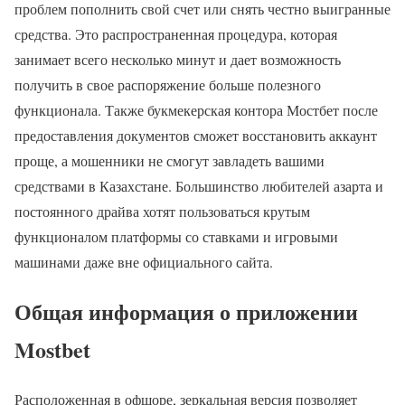
проблем пополнить свой счет или снять честно выигранные
средства. Это распространенная процедура, которая
занимает всего несколько минут и дает возможность
получить в свое распоряжение больше полезного
функционала. Также букмекерская контора Мостбет после
предоставления документов сможет восстановить аккаунт
проще, а мошенники не смогут завладеть вашими
средствами в Казахстане. Большинство любителей азарта и
постоянного драйва хотят пользоваться крутым
функционалом платформы со ставками и игровыми
машинами даже вне официального сайта.
Общая информация о приложении
Mostbet
Расположенная в офшоре, зеркальная версия позволяет