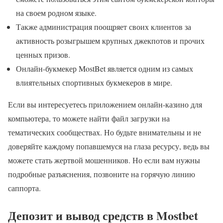
на своем родном языке.
Также администрация поощряет своих клиентов за
активность розыгрышем крупных джекпотов и прочих
ценных призов.
Онлайн-букмекер MostBet является одним из самых
влиятельных спортивных букмекеров в мире.
Если вы интересуетесь приложением онлайн-казино для
компьютера, то можете найти файл загрузки на
тематических сообществах. Но будьте внимательны и не
доверяйте каждому попавшемуся на глаза ресурсу, ведь вы
можете стать жертвой мошенников. Но если вам нужны
подробные разъяснения, позвоните на горячую линию
саппорта.
Депозит и вывод средств в Mostbet