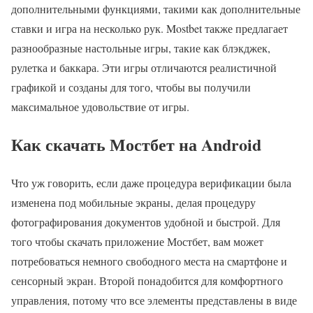
дополнительными функциями, такими как дополнительные
ставки и игра на несколько рук. Mostbet также предлагает
разнообразные настольные игры, такие как блэкджек,
рулетка и баккара. Эти игры отличаются реалистичной
графикой и созданы для того, чтобы вы получили
максимальное удовольствие от игры.
Как скачать Мостбет на Android
Что уж говорить, если даже процедура верификации была
изменена под мобильные экраны, делая процедуру
фотографирования документов удобной и быстрой. Для
того чтобы скачать приложение Мостбет, вам может
потребоваться немного свободного места на смартфоне и
сенсорный экран. Второй понадобится для комфортного
управления, потому что все элементы представлены в виде