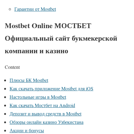
Гарантии от Mostbet
Mostbet Online МОСТБЕТ
Официальный сайт букмекерской
компании и казино
Content
Плюсы БК Mostbet
Как скачать приложение Mostbet для iOS
Настольные игры в Mostbet
Как скачать Мостбет на Android
Депозит и вывод средств в Mostbet
Обзоры онлайн казино Узбекистана
Акции и бонусы