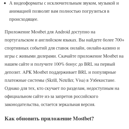
А видеоформаты с исключительным звуком, музыкой и
анимацией позволят вам полностью погрузиться в
происходящее.
Приложение Mostbet для Android доступно на
португальском и английском языках. Вы найдете более 700+
спортивных событий для ставок онлайн, онлайн-казино и
игры с живыми дилерами. Скачайте приложение Mostbet на
нашем сайте и получите 100% бонус до BRL на первый
депозит. APK Mostbet поддерживает BRL и популярные
платежные системы (Skrill, Neteller, Visa) в Узбекистане.
Однако для тех, кто скучает по разделам, недоступным на
официальном сайте из-за запретов российского
законодательства, остается зеркальная версия.
Как обновить приложение Mostbet?