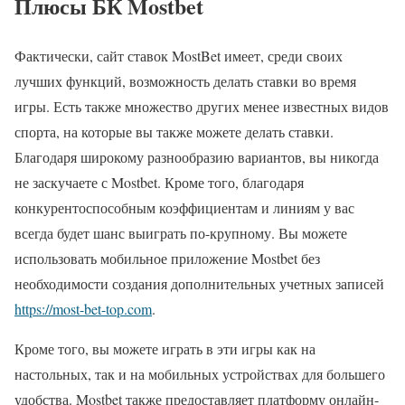
Плюсы БК Mostbet
Фактически, сайт ставок MostBet имеет, среди своих
лучших функций, возможность делать ставки во время
игры. Есть также множество других менее известных видов
спорта, на которые вы также можете делать ставки.
Благодаря широкому разнообразию вариантов, вы никогда
не заскучаете с Mostbet. Кроме того, благодаря
конкурентоспособным коэффициентам и линиям у вас
всегда будет шанс выиграть по-крупному. Вы можете
использовать мобильное приложение Mostbet без
необходимости создания дополнительных учетных записей
https://most-bet-top.com
.
Кроме того, вы можете играть в эти игры как на
настольных, так и на мобильных устройствах для большего
удобства. Mostbet также предоставляет платформу онлайн-