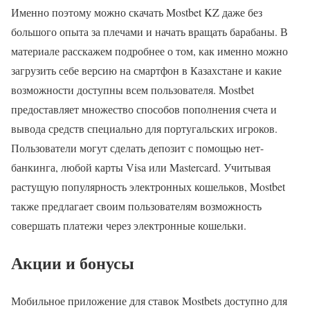
Именно поэтому можно скачать Mostbet KZ даже без
большого опыта за плечами и начать вращать барабаны. В
материале расскажем подробнее о том, как именно можно
загрузить себе версию на смартфон в Казахстане и какие
возможности доступны всем пользователя. Mostbet
предоставляет множество способов пополнения счета и
вывода средств специально для португальских игроков.
Пользователи могут сделать депозит с помощью нет-
банкинга, любой карты Visa или Mastercard. Учитывая
растущую популярность электронных кошельков, Mostbet
также предлагает своим пользователям возможность
совершать платежи через электронные кошельки.
Акции и бонусы
Мобильное приложение для ставок Mostbets доступно для