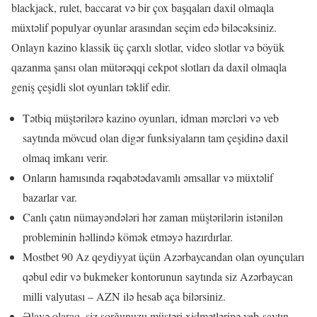
blackjack, rulet, baccarat və bir çox başqaları daxil olmaqla
müxtəlif populyar oyunlar arasından seçim edə biləcəksiniz.
Onlayn kazino klassik üç çarxlı slotlar, video slotlar və böyük
qazanma şansı olan mütərəqqi cekpot slotları da daxil olmaqla
geniş çeşidli slot oyunları təklif edir.
Tətbiq müştərilərə kazino oyunları, idman mərcləri və veb
saytında mövcud olan digər funksiyaların tam çeşidinə daxil
olmaq imkanı verir.
Onların hamısında rəqabətədavamlı əmsallar və müxtəlif
bazarlar var.
Canlı çatın nümayəndələri hər zaman müştərilərin istənilən
probleminin həllində kömək etməyə hazırdırlar.
Mostbet 90 Az qeydiyyat üçün Azərbaycandan olan oyunçuları
qəbul edir və bukmeker kontorunun saytında siz Azərbaycan
milli valyutası – AZN ilə hesab aça bilərsiniz.
Əlavə olaraq, siz sorğunuzu müştəri xidmətlərinə veb-saytın