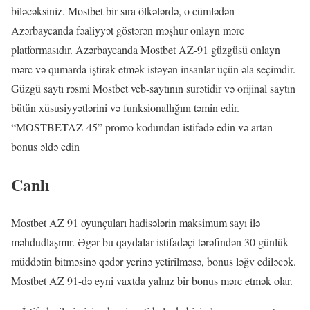
biləcəksiniz. Mostbet bir sıra ölkələrdə, o cümlədən
Azərbaycanda fəaliyyət göstərən məşhur onlayn mərc
platformasıdır. Azərbaycanda Mostbet AZ-91 güzgüsü onlayn
mərc və qumarda iştirak etmək istəyən insanlar üçün əla seçimdir.
Güzgü saytı rəsmi Mostbet veb-saytının surətidir və orijinal saytın
bütün xüsusiyyətlərini və funksionallığını təmin edir.
“MOSTBETAZ-45” promo kodundan istifadə edin və artan
bonus əldə edin
Canlı
Mostbet AZ 91 oyunçuları hadisələrin maksimum sayı ilə
məhdudlaşmır. Əgər bu qaydalar istifadəçi tərəfindən 30 günlük
müddətin bitməsinə qədər yerinə yetirilməsə, bonus ləğv ediləcək.
Mostbet AZ 91-də eyni vaxtda yalnız bir bonus mərc etmək olar.