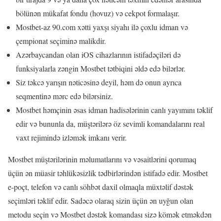
bölünən mükafat fondu (hovuz) və cekpot formalaşır.
Mostbet-az 90.com xətti yaxşı siyahı ilə çoxlu idman və
çempionat seçiminə malikdir.
Azərbaycandan olan iOS cihazlarının istifadəçiləri də
funksiyalarla zəngin Mostbet tətbiqini əldə edə bilərlər.
Siz təkcə yarışın nəticəsinə deyil, həm də onun ayrıca
seqmentinə mərc edə bilərsiniz.
Mostbet həmçinin əsas idman hadisələrinin canlı yayımını təklif
edir və bununla da, müştərilərə öz sevimli komandalarını real
vaxt rejimində izləmək imkanı verir.
Mostbet müştərilərinin məlumatlarını və vəsaitlərini qorumaq
üçün ən müasir təhlükəsizlik tədbirlərindən istifadə edir. Mostbet
e-poçt, telefon və canlı söhbət daxil olmaqla müxtəlif dəstək
seçimləri təklif edir. Sadəcə olaraq sizin üçün ən uyğun olan
metodu seçin və Mostbet dəstək komandası sizə kömək etməkdən