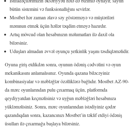
İstifadəçilərimizin əksəriyyəti hələ də bizimlə oynayır, saytın
bütün sistemini və funksionallığını sevirlər.
Mostbet hər zaman əlavə səy göstərməyə və müştəriləri
məmnun etmək üçün həllər təqdim etməyə hazırdır.
Artıq mövcud olan hesabınızın məlumatları ilə daxil ola
bilərsiniz.
Uduşları almadan əvvəl oyunçu yetkinlik yaşını təsdiqləməlidir.
Oyuna giriş etdikdən sonra, oyunun ödəniş cədvəlini və oyun
mekanikasını anlamalısınız. Oyunda qazana biləcəyiniz
kombinasiyalar və məbləğlər özəlliklərə bağlıdır. Mostbet AZ-90-
da mərc oyunlarından pulu çıxarmaq üçün, platformda
qeydiyyatdan keçməlisiniz və uyğun məbləğləri hesabınıza
yükləməlisiniz. Sonra, mərc oyunlarından istədiyiniz qədər
qazandıqdan sonra, kazancınızı Mostbet’in təklif etdiyi ödəniş
üsulları ilə çıxarmağa başlaya bilərsiniz.