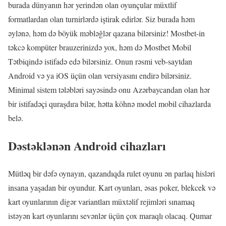
burada dünyanın hər yerindən olan oyunçular müxtlif
formatlardan olan turnirlərdə iştirak edirlər. Siz burada həm
əylənə, həm də böyük məbləğlər qazana bilərsiniz! Mostbet-in
təkcə kompüter brauzerinizdə yox, həm də Mostbet Mobil
Tətbiqində istifadə edə bilərsiniz. Onun rəsmi veb-saytdan
Android və ya iOS üçün olan versiyasını endirə bilərsiniz.
Minimal sistem tələbləri sayəsində onu Azərbaycandan olan hər
bir istifadəçi quraşdıra bilər, hətta köhnə model mobil cihazlarda
belə.
Dəstəklənən Android cihazları
Mütləq bir dəfə oynayın, qazandıqda rulet oyunu ən parlaq hisləri
insana yaşadan bir oyundur. Kart oyunları, əsas poker, blekcek və
kart oyunlarının digər variantları müxtəlif rejimləri sınamaq
istəyən kart oyunlarını sevənlər üçün çox maraqlı olacaq. Qumar