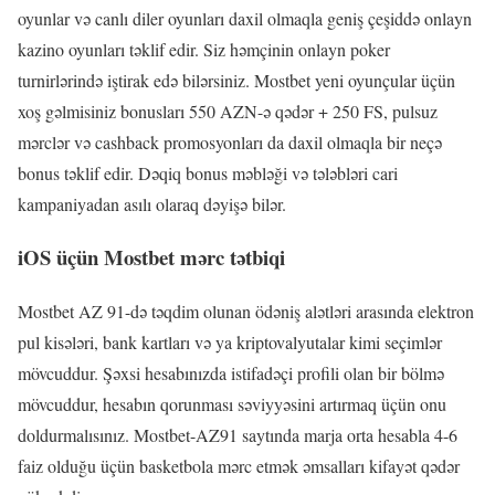
oyunlar və canlı diler oyunları daxil olmaqla geniş çeşiddə onlayn
kazino oyunları təklif edir. Siz həmçinin onlayn poker
turnirlərində iştirak edə bilərsiniz. Mostbet yeni oyunçular üçün
xoş gəlmisiniz bonusları 550 AZN-ə qədər + 250 FS, pulsuz
mərclər və cashback promosyonları da daxil olmaqla bir neçə
bonus təklif edir. Dəqiq bonus məbləği və tələbləri cari
kampaniyadan asılı olaraq dəyişə bilər.
iOS üçün Mostbet mərc tətbiqi
Mostbet AZ 91-də təqdim olunan ödəniş alətləri arasında elektron
pul kisələri, bank kartları və ya kriptovalyutalar kimi seçimlər
mövcuddur. Şəxsi hesabınızda istifadəçi profili olan bir bölmə
mövcuddur, hesabın qorunması səviyyəsini artırmaq üçün onu
doldurmalısınız. Mostbet-AZ91 saytında marja orta hesabla 4-6
faiz olduğu üçün basketbola mərc etmək əmsalları kifayət qədər