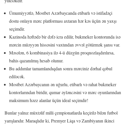
yüksəkdir.
Ümumiyyətlə, Mostbet Azərbaycanda etibarlı və istifadəçi
dostu onlayn mərc platforması axtaran hər kəs üçün ən yaxşı
seçimdir.
Kazinoda həftədə bir dəfə icra edilir, bukmeker kontorunda isə
mərcin müəyyən hissəsini vaxtından əvvəl götürmək şansı var.
Məsələn, 6 kombinasiya ilə 4-ü düzgün proqnozlaşdırılırsa,
bahis qazanılmış hesab olunur.
Bu addımlar tamamlandıqdan sonra mərciniz dərhal qəbul
ediləcək.
Mostbet Azərbaycanın ən uğurlu, etibarlı və rahat bukmeker
kontorlarından biridir, qumar əyləncəsini və mərc oyunlarından
maksimum həzz alanlar üçün ideal seçimdir!
Bunlar yalnız müxtəlif milli çempionatlarda keçirilə bilən futbol
yarışlarıdır. Maraqlıdır ki, Premyer Liqa və Zambiyanın ikinci