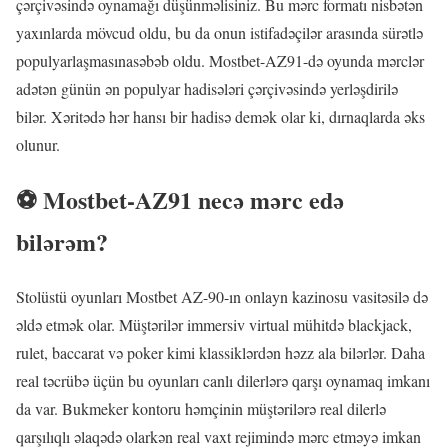
çərçivəsində oynamağı düşünməlisiniz. Bu mərc formatı nisbətən
yaxınlarda mövcud oldu, bu da onun istifadəçilər arasında sürətlə
populyarlaşmasınasəbəb oldu. Mostbet-AZ91-də oyunda mərclər
adətən günün ən populyar hadisələri çərçivəsində yerləşdirilə
bilər. Xəritədə hər hansı bir hadisə demək olar ki, dırnaqlarda əks
olunur.
⚽ Mostbet-AZ91 necə mərc edə
bilərəm?
Stolüstü oyunları Mostbet AZ-90-ın onlayn kazinosu vasitəsilə də
əldə etmək olar. Müştərilər immersiv virtual mühitdə blackjack,
rulet, baccarat və poker kimi klassiklərdən həzz ala bilərlər. Daha
real təcrübə üçün bu oyunları canlı dilerlərə qarşı oynamaq imkanı
da var. Bukmeker kontoru həmçinin müştərilərə real dilerlə
qarşılıqlı əlaqədə olarkən real vaxt rejimində mərc etməyə imkan