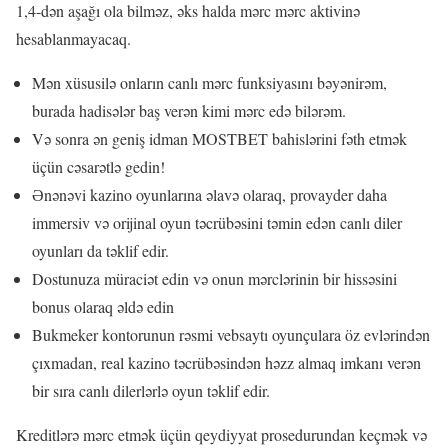
1,4-dən aşağı ola bilməz, əks halda mərc mərc aktivinə
hesablanmayacaq.
Mən xüsusilə onların canlı mərc funksiyasını bəyənirəm,
burada hadisələr baş verən kimi mərc edə bilərəm.
Və sonra ən geniş idman MOSTBET bahislərini fəth etmək
üçün cəsarətlə gedin!
Ənənəvi kazino oyunlarına əlavə olaraq, provayder daha
immersiv və orijinal oyun təcrübəsini təmin edən canlı diler
oyunları da təklif edir.
Dostunuza müraciət edin və onun mərclərinin bir hissəsini
bonus olaraq əldə edin
Bukmeker kontorunun rəsmi vebsaytı oyunçulara öz evlərindən
çıxmadan, real kazino təcrübəsindən həzz almaq imkanı verən
bir sıra canlı dilerlərlə oyun təklif edir.
Kreditlərə mərc etmək üçün qeydiyyat prosedurundan keçmək və