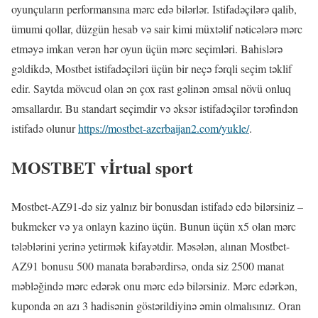
oyunçuların performansına mərc edə bilərlər. Istifadəçilərə qalib,
ümumi qollar, düzgün hesab və sair kimi müxtəlif nəticələrə mərc
etməyə imkan verən hər oyun üçün mərc seçimləri. Bahislərə
gəldikdə, Mostbet istifadəçiləri üçün bir neçə fərqli seçim təklif
edir. Saytda mövcud olan ən çox rast gəlinən əmsal növü onluq
əmsallardır. Bu standart seçimdir və əksər istifadəçilər tərəfindən
istifadə olunur
https://mostbet-azerbaijan2.com/yukle/
.
MOSTBET vİrtual sport
Mostbet-AZ91-də siz yalnız bir bonusdan istifadə edə bilərsiniz –
bukmeker və ya onlayn kazino üçün. Bunun üçün x5 olan mərc
tələblərini yerinə yetirmək kifayətdir. Məsələn, alınan Mostbet-
AZ91 bonusu 500 manata bərabərdirsə, onda siz 2500 manat
məbləğində mərc edərək onu mərc edə bilərsiniz. Mərc edərkən,
kuponda ən azı 3 hadisənin göstərildiyinə əmin olmalısınız. Oran