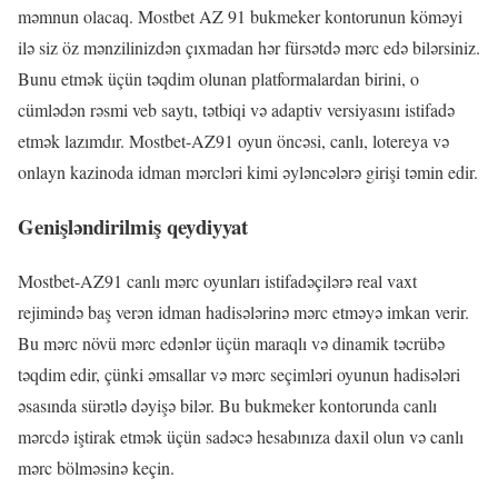
məmnun olacaq. Mostbet AZ 91 bukmeker kontorunun köməyi
ilə siz öz mənzilinizdən çıxmadan hər fürsətdə mərc edə bilərsiniz.
Bunu etmək üçün təqdim olunan platformalardan birini, o
cümlədən rəsmi veb saytı, tətbiqi və adaptiv versiyasını istifadə
etmək lazımdır. Mostbet-AZ91 oyun öncəsi, canlı, lotereya və
onlayn kazinoda idman mərcləri kimi əyləncələrə girişi təmin edir.
Genişləndirilmiş qeydiyyat
Mostbet-AZ91 canlı mərc oyunları istifadəçilərə real vaxt
rejimində baş verən idman hadisələrinə mərc etməyə imkan verir.
Bu mərc növü mərc edənlər üçün maraqlı və dinamik təcrübə
təqdim edir, çünki əmsallar və mərc seçimləri oyunun hadisələri
əsasında sürətlə dəyişə bilər. Bu bukmeker kontorunda canlı
mərcdə iştirak etmək üçün sadəcə hesabınıza daxil olun və canlı
mərc bölməsinə keçin.