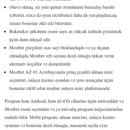
Əlavə olaraq, siz yeni qumar oyunlarının buraxılışı barədə
xəbərlər, eləcə də oyun təcrübənizi daha da yaxşılaşdıracaq
xüsusi bonuslar əldə edə bilərsiniz.
Bukmeker şirkətinin rəsmi saytı ən yüksək xidməti göstərmək
üçün daim inkişaf edir.
Mostbet güzgüləri əsas sayt bloklandıqda və ya əlçatan
olmadıqda Mostbet veb saytına daxil olmağa imkan verən
alternativ keçidlər və domenlərdir.
Mostbet AZ-91 Azərbaycanda geniş çeşiddə idman mərc
seçimləri, onlayn kazino oyunları və yeni oyunçular üçün
bonuslar təklif edən məşhur onlayn mərc platformasıdır.
Proqram həm Android, həm də iOS cihazları üçün mövcuddur və
Mostbet rəsmi saytından və ya müvafiq proqram mağazalarından
endirilə bilər. Mobil proqram, idman mərcləri, onlayn kazino
oyunları və bonuslar daxil olmaqla, masaüstü saytla eyni