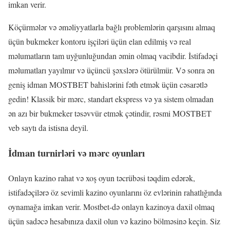
imkan verir.
Köçürmələr və əməliyyatlarla bağlı problemlərin qarşısını almaq
üçün bukmeker kontoru işçiləri üçün elan edilmiş və real
məlumatların tam uyğunluğundan əmin olmaq vacibdir. İstifadəçi
məlumatları yayılmır və üçüncü şəxslərə ötürülmür. Və sonra ən
geniş idman MOSTBET bahislərini fəth etmək üçün cəsarətlə
gedin! Klassik bir mərc, standart ekspress və ya sistem olmadan
ən azı bir bukmeker təsəvvür etmək çətindir, rəsmi MOSTBET
veb saytı da istisna deyil.
İdman turnirləri və mərc oyunları
Onlayn kazino rahat və xoş oyun təcrübəsi təqdim edərək,
istifadəçilərə öz sevimli kazino oyunlarını öz evlərinin rahatlığında
oynamağa imkan verir. Mostbet-də onlayn kazinoya daxil olmaq
üçün sadəcə hesabınıza daxil olun və kazino bölməsinə keçin. Siz