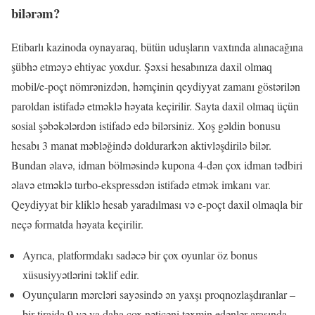
bilərəm?
Etibarlı kazinoda oynayaraq, bütün uduşların vaxtında alınacağına
şübhə etməyə ehtiyac yoxdur. Şəxsi hesabınıza daxil olmaq
mobil/e-poçt nömrənizdən, həmçinin qeydiyyat zamanı göstərilən
paroldan istifadə etməklə həyata keçirilir. Sayta daxil olmaq üçün
sosial şəbəkələrdən istifadə edə bilərsiniz. Xoş gəldin bonusu
hesabı 3 manat məbləğində doldurarkən aktivləşdirilə bilər.
Bundan əlavə, idman bölməsində kupona 4-dən çox idman tədbiri
əlavə etməklə turbo-ekspressdən istifadə etmək imkanı var.
Qeydiyyat bir kliklə hesab yaradılması və e-poçt daxil olmaqla bir
neçə formatda həyata keçirilir.
Ayrıca, platformdakı sadəcə bir çox oyunlar öz bonus
xüsusiyyətlərini təklif edir.
Oyunçuların mərcləri sayəsində ən yaxşı proqnozlaşdıranlar –
bir tirajda 9 və ya daha çox nəticəni təxmin edənlər arasında