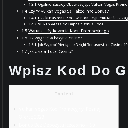
Ogólnie Zasady Obowiązujące Vulkan Vegas Promo
Czy W Vulkan Vegas Są Także Inne Bonusy?
Dzięki Naszemu Kodowi Promocyjnemu Możesz Zag
Vulkan Vegas No Deposit Bonus Code
Warunki Użytkowania Kodu Promocyjnego
Jak wygrać w kasynie online?
Jak Wygrać Pieniądze Dzięki Bonusowi Ice Casino 1
Jak działa Total Casino?
Wpisz Kod Do G
Content
Vulkan Vegas Kod Promocyjny: Poznaj
Ofertę 2023
Bonus Bez Depozytu Icecasino – 50