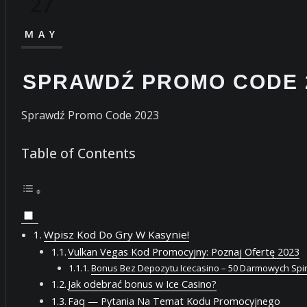
27
MAY
SPRAWDŹ PROMO CODE 
Sprawdź Promo Code 2023
Table of Contents
Wpisz Kod Do Gry W Kasynie!
Vulkan Vegas Kod Promocyjny: Poznaj Ofertę 2023
Bonus Bez Depozytu Icecasino – 50 Darmowych Spi
Jak odebrać bonus w Ice Casino?
Faq — Pytania Na Temat Kodu Promocyjnego