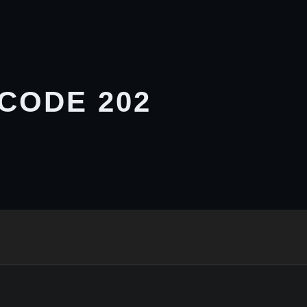
CODE 202