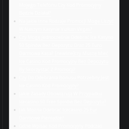
Mojego Telefonu Czy Kod Promocyjny
Będzie Działał?
Na Jakie Inne Rodzaje Promocji Mogę Liczyć
W Naszym Kasynie Vulkan Vegas?
Czy Mogę Jednocześnie Odebrać Ice Kasyno
50 Spinów Bez Depozytu Oraz 25 Euro
Darmowa Kasa? [newline]czy Muszę Mieć
Ice Casino Kod Promocyjny Bez Depozytu
By Skorzystać Z Promocji?
Czy Do Odebrania Bonusu Potrzebny Jest
Ice Casino Kod Promocyjny?
Jakie Zasady Obowiązują W Przypadku
Icecasino 50 Free Spinów Bez Depozytu?
Jak Można Odebrać Icecasino 25 Eur
Darmowe Pieniądze?
Gdzie Wpisać Kod Promocyjny Podczas