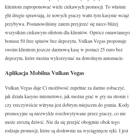
klientom zaproponować wiele ciekawych promocji. To właśnie
ght drugie sprawiają, że nowych graczy watts tym kasynie wciąż
przybywa. Postanowiliśmy zatem przyjrzeć się nieco bliżej
wszystkim ciekawym ofertom dla klientów. Oprócz omawianego
bonusu 50 free spinów bez depozytu, Vulkan Vegas proponuje
swoim klientom jeszcze darmową kasę w postaci 25 euro bez
depozytu, które można wykorzystać na dowolnym automacie.
Aplikacja Mobilna Vulkan Vegas
Vulkan Vegas daje Ci możliwość zupełnie za darmo zobaczyć,
jak działa kasyno internetowe, jak można grać w gry na stronie i
czy rzeczywiście witryna jest dobrym miejscem do grania. Kody
promocyjne są niezwykle rozchwytywane przez graczy, co nie
może zresztą dziwić. Nie da się przejść obojętnie obok tego
rodzaju promocji, które są dosłownie na wyciągnięcie ręki. I jest