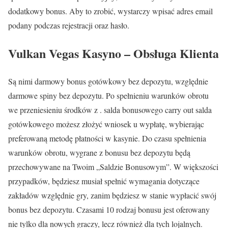
dodаtkowу bonus. Aby to zrobić, wystarczy wpisać adres email
podany podczas rejestracji oraz hasło.
Vulkan Vegas Kasyno – Obsługa Klienta
Są nimi darmowy bonus gotówkowy bez depozytu, względnie
darmowe spiny bez depozytu. Po spełnieniu warunków obrotu
we przeniesieniu środków z . salda bonusowego carry out salda
gotówkowego możesz złożyć wniosek u wypłatę, wybierając
preferowaną metodę płatności w kasynie. Do czasu spełnienia
warunków obrotu, wygrane z bonusu bez depozytu będą
przechowywane na Twoim „Saldzie Bonusowym”. W większości
przypadków, będziesz musiał spełnić wymagania dotyczące
zakładów względnie gry, zanim będziesz w stanie wypłacić swój
bonus bez depozytu. Czasami 10 rodzaj bonusu jest oferowany
nie tylko dla nowych graczy, lecz również dla tych lojalnych.