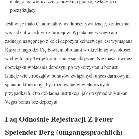
dlatego też wiemy, czego oczekują gracze, zwłaszcza ci
początkujący.
Jeśli więc mało Ci adrenaliny we lubisz rywalizację, koniecznie
weź udział w jednym z turniejów. Wpłata pierwszego ani
żadnego następnego z kolei depozytu keineswegs jest wymagana.
Kasyno nagrodzi Cię bowiem obrotami w określonej wysokości
w chwili, gdy Twoje konto stanie się aktywne. Nie masz również
obowiązku wpłacania depozytu po wykorzystaniu bonusu.
Istnieje wiele rodzajów bonusów związanych unces darmowymi
spinami, które mogą być rozdawane w wielu różnych
przypadkach. Oto dokładna instrukcja, jak otrzymać w Vulkan
Vegas bonus bez depozytu.
Faq Odnośnie Rejestracji Z Feuer
Speiender Berg (umgangssprachlich)