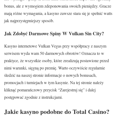
bonus, ale z wymogiem zdeponowania swoich pieniędzy. Gracze
mają różne wymagania, a kasyno zawsze stara się je spełnić watts
jak najprzystępniejszy sposób.
Jak Zdobyć Darmowe Spiny W Vulkan Sin City?
Kasyno internetowe Vulkan Vegas przy współpracy z naszym
serwisem wyda wam 50 darmowych obrotów! Oznacza to w
praktyce, że wszystkie osoby, które zrealizują postawione przed
nimi warunki, sięgną po premię. Warto oczywiście regularnie
śledzić na naszej stronie informacje o nowych bonusach,
promocjach i turniejach w tym kasynie. Na tej stronie należy
kliknąć pomarańczowy przycisk “Zarejestruj się” i dalej
postępować zgodnie z instrukcjami.
Jakie kasyno podobne do Total Casino?