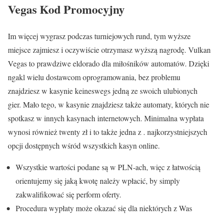
Vegas Kod Promocyjny
Im więcej wygrasz podczas turniejowych rund, tym wyższe
miejsce zajmiesz i oczywiście otrzymasz wyższą nagrodę. Vulkan
Vegas to prawdziwe eldorado dla miłośników automatów. Dzięki
ngakl wielu dostawcom oprogramowania, bez problemu
znajdziesz w kasynie keineswegs jedną ze swoich ulubionych
gier. Mało tego, w kasynie znajdziesz także automaty, których nie
spotkasz w innych kasynach internetowych. Minimalna wypłata
wynosi również twenty zł i to także jedna z . najkorzystniejszych
opcji dostępnych wśród wszystkich kasyn online.
Wszystkie wartości podane są w PLN-ach, więc z łatwością
orientujemy się jaką kwotę należy wpłacić, by simply
zakwalifikować się perform oferty.
Procedura wypłaty może okazać się dla niektórych z Was