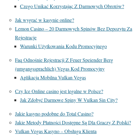
Czego Unikać Korzystając Z Darmowych Obrotów?
Jak wygrać w kasynie online?
Lemon Casino – 20 Darmowych Spinów Bez Depozytu Za
Rejestracje
Warunki Użytkowania Kodu Promocyjnego
Faq Odnośnie Rejestracji Z Feuer Speiender Berg
(umgangssprachlich) Vegas Kod Promocyjny
Aplikacja Mobilna Vulkan Vegas
Czy Ice Online casino jest legalne w Polsce?
Jak Zdobyć Darmowe Spiny W Vulkan Sin City?
Jakie kasyno podobne do Total Casino?
Jakie Metody Płatności Dostępne Są Dla Graczy Z Polski?
Vulkan Vegas Kasyno – Obsługa Klienta