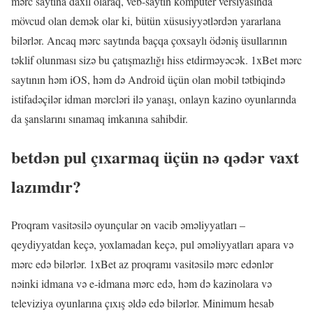
mərc saytına daxil olaraq, veb-saytın kompüter versiyasında
mövcud olan demək olar ki, bütün xüsusiyyətlərdən yararlana
bilərlər. Ancaq mərc saytında baçqa çoxsaylı ödəniş üsullarının
təklif olunması sizə bu çatışmazlığı hiss etdirməyəcək. 1xBet mərc
saytının həm iOS, həm də Android üçün olan mobil tətbiqində
istifadəçilər idman mərcləri ilə yanaşı, onlayn kazino oyunlarında
da şanslarını sınamaq imkanına sahibdir.
betdən pul çıxarmaq üçün nə qədər vaxt
lazımdır?
Proqram vasitəsilə oyunçular ən vacib əməliyyatları –
qeydiyyatdan keçə, yoxlamadan keçə, pul əməliyyatları apara və
mərc edə bilərlər. 1xBet az proqramı vasitəsilə mərc edənlər
nəinki idmana və e-idmana mərc edə, həm də kazinolara və
televiziya oyunlarına çıxış əldə edə bilərlər. Minimum hesab