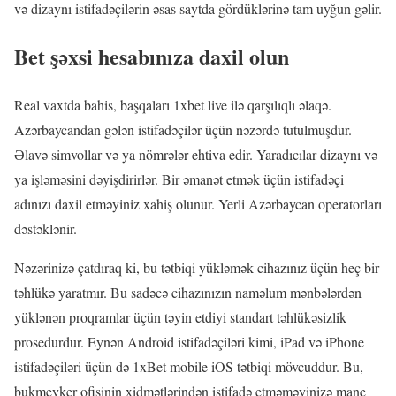
və dizaynı istifadəçilərin əsas saytda gördüklərinə tam uyğun gəlir.
Bet şəxsi hesabınıza daxil olun
Real vaxtda bahis, başqaları 1xbet live ilə qarşılıqlı əlaqə.
Azərbaycandan gələn istifadəçilər üçün nəzərdə tutulmuşdur.
Əlavə simvollar və ya nömrələr ehtiva edir. Yaradıcılar dizaynı və
ya işləməsini dəyişdirirlər. Bir əmanət etmək üçün istifadəçi
adınızı daxil etməyiniz xahiş olunur. Yerli Azərbaycan operatorları
dəstəklənir.
Nəzərinizə çatdıraq ki, bu tətbiqi yükləmək cihazınız üçün heç bir
təhlükə yaratmır. Bu sadəcə cihazınızın naməlum mənbələrdən
yüklənən proqramlar üçün təyin etdiyi standart təhlükəsizlik
prosedurdur. Eynən Android istifadəçiləri kimi, iPad və iPhone
istifadəçiləri üçün də 1xBet mobile iOS tətbiqi mövcuddur. Bu,
bukmeyker ofisinin xidmətlərindən istifadə etməməyinizə mane