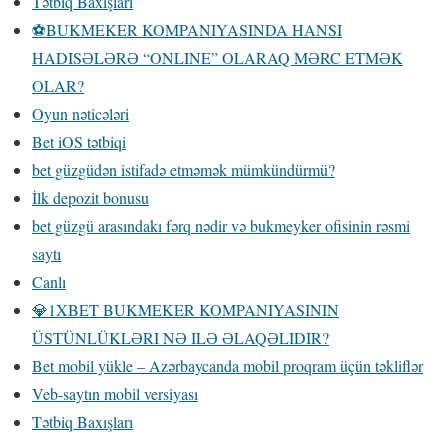
Tətbiq Baxışları
⚽BUKMEKER KOMPANIYASINDA HANSI
HADISƏLƏRƏ “ONLINE” OLARAQ MƏRC ETMƏK
OLAR?
Oyun nəticələri
Bet iOS tətbiqi
bet güzgüdən istifadə etməmək mümkündürmü?
İlk depozit bonusu
bet güzgü arasındakı fərq nədir və bukmeyker ofisinin rəsmi
saytı
Canlı
💎1XBET BUKMEKER KOMPANIYASININ
ÜSTÜNLÜKLƏRI NƏ ILƏ ƏLAQƏLIDIR?
Bet mobil yükle – Azərbaycanda mobil proqram üçün təkliflər
Veb-saytın mobil versiyası
Tətbiq Baxışları