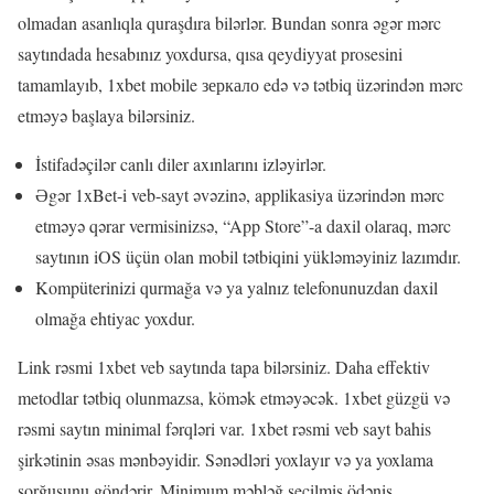
olmadan asanlıqla quraşdıra bilərlər. Bundan sonra əgər mərc
saytındada hesabınız yoxdursa, qısa qeydiyyat prosesini
tamamlayıb, 1xbet mobile зеркало edə və tətbiq üzərindən mərc
etməyə başlaya bilərsiniz.
İstifadəçilər canlı diler axınlarını izləyirlər.
Əgər 1xBet-i veb-sayt əvəzinə, applikasiya üzərindən mərc
etməyə qərar vermisinizsə, “App Store”-a daxil olaraq, mərc
saytının iOS üçün olan mobil tətbiqini yükləməyiniz lazımdır.
Kompüterinizi qurmağa və ya yalnız telefonunuzdan daxil
olmağa ehtiyac yoxdur.
Link rəsmi 1xbet veb saytında tapa bilərsiniz. Daha effektiv
metodlar tətbiq olunmazsa, kömək etməyəcək. 1xbet güzgü və
rəsmi saytın minimal fərqləri var. 1xbet rəsmi veb sayt bahis
şirkətinin əsas mənbəyidir. Sənədləri yoxlayır və ya yoxlama
sorğusunu göndərir. Minimum məbləğ seçilmiş ödəniş