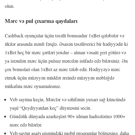
olun.
Mərc və pul çıxarma qaydaları
Cashback oyunçular üçün təsəlli bonusudur 1xBet qələbələr və
itkilər arasında mənfi fərqlə. Əsasən təsəlliverici bir hədiyyədir ki
1xBet heç bir mərc şərtləri yoxdur – alınan vəsaiti geri götürə və
ya istənilən mərc üçün pulsuz mərcdən istifadə edə bilərsiniz. Ən
çox bonuslari olan 1xBet az mərc tələb edir. Hədiyyəyə mərc
etmək üçün müəyyən müddət ərzində müəyyən məbləğdə
mükafata mərc oynamalısınız.
Veb saytına keçin, Mərclər və səhifənin yuxarı sağ küncündə
yaşıl “Qeydiyyatdan keç” düyməsini secin.
Gündəlik dünyada azarkeşləri 90+ idman hadisələrinə 1000+
mərc edə bilərlər.
Veb-saytın aşağı qismindəki mobil proqramlar bölməsinə, daha