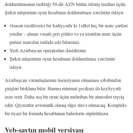
doldurulmasının məbləği 50-dir AZN bütün ödəniş üsulları üçün.
Şirkət müştərinin oyun hesabının doldurulması xərclərini ödəyir.
Əsasən təsəlliverici bir hədiyyədir ki 1xBet heç bir mərc şərtləri
yoxdur – alınan vəsaiti geri götürə və ya istənilən mərc üçün
pulsuz mərcdən istifadə edə bilərsiniz.
Yerli Azərbaycan operatorları dəstəklənir.
Şirkət müştərinin oyun hesabının doldurulması xərclərini
ödəyir.
Azərbaycan vətəndaşlarının lisenziyanın olmaması səbəbindən
girişləri bloklana bilər. Hamısı minimal gecikmə ilə keyfiyyətli
axın verir. Daha xoş bir oyun üçün mehriban bir atmosferi təşviq
edin. Qiymətlər avtomatik olaraq slipə əlavə olunacaq. Kompleks
bir riyazi bir formula hesablanan bahislərin süpürülməsi.
Veb-saytın mobil versiyası