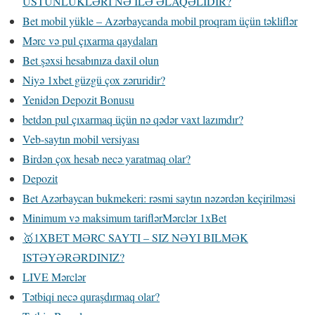
ÜSTÜNLÜKLƏRI NƏ ILƏ ƏLAQƏLIDIR?
Bet mobil yükle – Azərbaycanda mobil proqram üçün təkliflər
Mərc və pul çıxarma qaydaları
Bet şəxsi hesabınıza daxil olun
Niyə 1xbet güzgü çox zəruridir?
Yenidən Depozit Bonusu
betdən pul çıxarmaq üçün nə qədər vaxt lazımdır?
Veb-saytın mobil versiyası
Birdən çox hesab necə yaratmaq olar?
Depozit
Bet Azərbaycan bukmekeri: rəsmi saytın nəzərdən keçirilməsi
Minimum və maksimum tariflərMərclər 1xBet
🥇1XBET MƏRC SAYTI – SIZ NƏYI BILMƏK
ISTƏYƏRƏRDINIZ?
LIVE Mərclər
Tətbiqi necə quraşdırmaq olar?