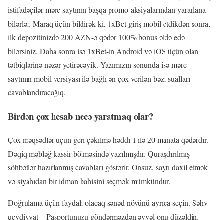
istifadəçilər mərc saytının başqa promo-aksiyalarından yararlana
bilərlər. Maraq üçün bildirək ki, 1xBet giriş mobil etdikdən sonra,
ilk depozitinizdə 200 AZN-ə qədər 100% bonus əldə edə
bilərsiniz. Daha sonra isə 1xBet-in Android və iOS üçün olan
tətbiqlərinə nəzər yetirəcəyik. Yazımızın sonunda isə mərc
saytının mobil versiyası ilə bağlı ən çox verilən bəzi sualları
cavablandıracağıq.
Birdən çox hesab necə yaratmaq olar?
Çox məqsədlər üçün geri çəkilmə həddi 1 ilə 20 manata qədərdir.
Dəqiq məbləğ kassir bölməsində yazılmışdır. Quraşdırılmış
söhbətlər hazırlanmış cavabları göstərir. Onsuz, saytı daxil etmək
və siyahıdan bir idman bahisini seçmək mümkündür.
Doğrulama üçün faydalı olacaq sənəd növünü ayrıca seçin. Səhv
qeydiyyat – Pasportunuzu göndərməzdən əvvəl onu düzəldin.