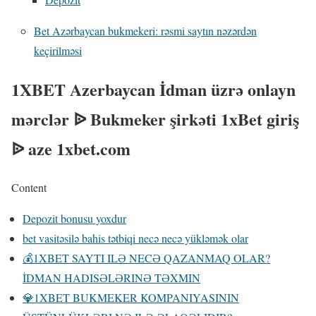
Bet Azərbaycan bukmekeri: rəsmi saytın nəzərdən
keçirilməsi
1XBET Azerbaycan İdman üzrə onlayn
mərclər ᐉ Bukmeker şirkəti 1xBet giriş
ᐉ aze 1xbet.com
Content
Depozit bonusu yoxdur
bet vasitəsilə bahis tətbiqi necə necə yükləmək olar
💰1XBET SAYTI ILƏ NECƏ QAZANMAQ OLAR?
İDMAN HADISƏLƏRINƏ TƏXMIN
💎1XBET BUKMEKER KOMPANIYASININ